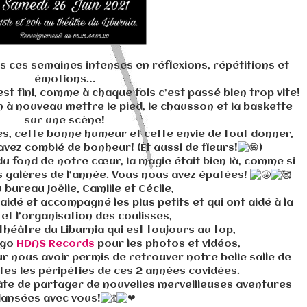
 ces semaines intenses en réflexions, répétitions et
émotions…
est fini, comme à chaque fois c’est passé bien trop vite!
 à nouveau mettre le pied, le chausson et la baskette
sur une scène!
res, cette bonne humeur et cette envie de tout donner,
vez comblé de bonheur! (Et aussi de fleurs!
)
 du fond de notre cœur, la magie était bien là, comme si
les galères de l’année. Vous nous avez épatées!
 bureau Joëlle, Camille et Cécile,
aidé et accompagné les plus petits et qui ont aidé à la
et l’organisation des coulisses,
 théâtre du Liburnia qui est toujours au top,
ugo
HDAS Records
pour les photos et vidéos,
ur nous avoir permis de retrouver notre belle salle de
tes les péripéties de ces 2 années covidées.
âte de partager de nouvelles merveilleuses aventures
ansées avec vous!