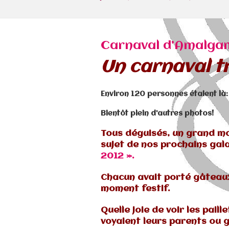
Carnaval d’Amalgam
Un carnaval tr
Environ 120 personnes étaient là
Bientôt plein d’autres photos!
Tous déguisés, un grand m
sujet de nos prochains galas
2012 ».
Chacun avait porté gâteau
moment festif.
Quelle joie de voir les pail
voyaient leurs parents ou 