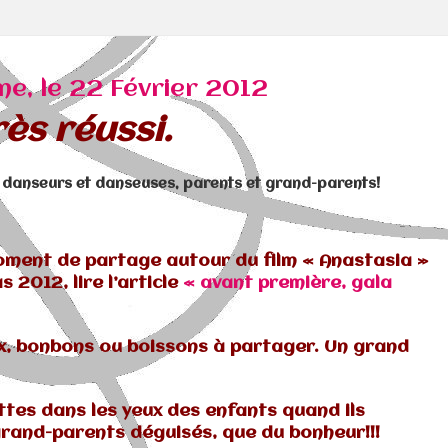
e, le 22 Février 2012
ès réussi.
: danseurs et danseuses, parents et grand-parents!
oment de partage autour du film « Anastasia »
 2012, lire l’article
« avant première, gala
x, bonbons ou boissons à partager. Un grand
lettes dans les yeux des enfants quand ils
grand-parents déguisés, que du bonheur!!!