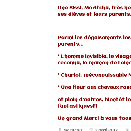
Une Sissi, Maritchu, très 
ses élèves et leurs parents
Parmi les déguisements les
parents…
* L’homme invisible, le vi
reconnu, la maman de Leïn
* Charlot, méconnaissable
* Une fleur aux cheveux ros
et plein d’autres, bientôt
fantastiques!!!
Un grand Merci à vous tous!
Maritchu
6 avril 2012